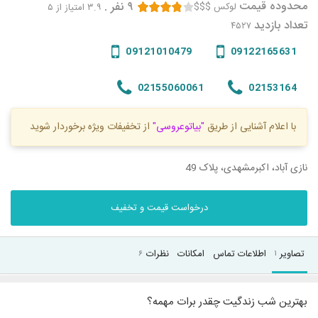
محدوده قیمت
۹
نفر
.
لوکس $$$
۳.۹
امتیاز از ۵
تعداد بازدید
۴۵۲۷
09121010479
09122165631
02155060061
02153164
با اعلام آشنایی از طریق
"بیاتوعروسی"
از تخفیفات ویژه برخوردار شوید
نازی آباد، اکبرمشهدی، پلاک 49
درخواست قیمت و تخفیف
تصاویر
اطلاعات تماس
امکانات
نظرات
۶
۱
بهترین شب زندگیت چقدر برات مهمه؟