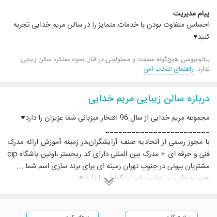
پیام مدیریت
احساس متفاوت بودن با خدمات متمایز را در سالن مریم خدایی تجربه
کنید♥️
بیاتوعروسی هیچ‌گونه منفعت و مسئولیتی در قبال نحوه عملکرد سالن زیبایی
ندارد.
راهنمای انتخاب امن
درباره سالن زیبایی مریم خدایی
مجموعه مریم خدایی از سال 96 افتخار میزبانی شما عزیزان را دارد♥️
________________________
با مجوز رسمی از اتحادیه صنف آرایشگران،در زمینه آموزش ارائه مدرک
فنی و حرفه ای + مدرک بین المللی دارای کد ریحستر ،اولین باشگاه cip
مشتریان بیوتی در جنوب تهران زمینه ای برای برند سازی اسم شما ….
همواره جلب بر رضایت شما بزرگواران را دارد ♥️
خدمات مجموعه مریم خدایی شامل:
آموزش تخصصی لاین های زیبایی،لاین cip
عروس،لاین vip میکاپ و شنیون،لاین تخصصی رنگ و لایت،لاین