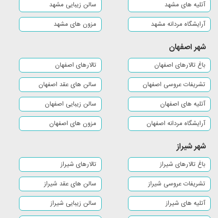
آتلیه های مشهد
سالن زیبایی مشهد
چهارباغ
اشتهارد
پارس‌ آباد
مشگین‌ شهر
آرایشگاه مردانه مشهد
مزون های مشهد
خلخال
گرمی
برازجان
بندر گناوه
شهر اصفهان
بندر کنگان
خورموج
جم
بندر دیلم
باغ تالارهای اصفهان
تالارهای اصفهان
بندر دیر
عالی ‌شهر
بروجن
لردگان
تشریفات عروسی اصفهان
سالن های عقد اصفهان
آتلیه های اصفهان
سالن زیبایی اصفهان
فرخشهر
فارسان
هفشجان
مراغه
آرایشگاه مردانه اصفهان
مزون های اصفهان
مرند
اهر
میانه
بناب
شهر شیراز
سهند
سراب
آذرشهر
اشنویه
باغ تالارهای شیراز
تالارهای شیراز
تشریفات عروسی شیراز
سالن های عقد شیراز
هاد‌یشهر
عجب ‌شیر
سردرود
ملکان
آتلیه های شیراز
سالن زیبایی شیراز
شبستر
خسروشاه
بستان‌ آباد
هشترود