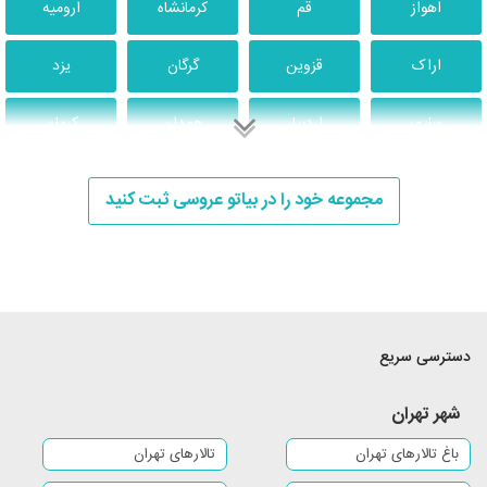
اهواز
قم
کرمانشاه
ارومیه
اراک
قزوین
گرگان
یزد
ساری
اردبیل
همدان
کرمان
بندرعباس
زنجان
سنندج
خرم آباد
مجموعه خود را در بیاتو عروسی ثبت کنید
آبادان
شهریار
شهر قدس
اسلامشهر
کاشان
شهرکرد
بوشهر
هشتگرد
بابل
ایلام
سمنان
یاسوج
دسترسی سریع
آمل
ورامین
شهر ری
رباط کریم
شهر تهران
باغ تالارهای تهران
تالارهای تهران
بندر انزلی
بیرجند
بجنورد
سبزوار