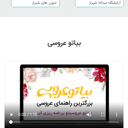
آرایشگاه مردانه شیراز
مزون های شیراز
مرودشت
جهرم
فسا
کازرون
شهرصدرا
داراب
فیروزآباد
لار
بیاتو عروسی
آباده
نورآباد
نی ‌ریز
اقلید
استهبان
گراش
زرقان
کوار
لامرد
صفاشهر
قائمیه
حاجی ‌آباد
فراشبند
قیر
هشتپر
آستانه اشرفیه
خمام
گنبد کاووس
بندر ترکمن
علی‌آباد کتول
آزادشهر
کردکوی
کلاله
آق‌ قلا