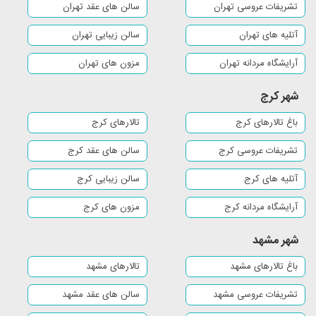
تشریفات عروسی تهران
سالن های عقد تهران
نیشابور
تربت جام
کاشمر
تربت حیدریه
آتلیه های تهران
سالن زیبایی تهران
قوچان
لاهیجان
لنگرود
رودسر
آرایشگاه مردانه تهران
مزون های تهران
شهر کرج
فومن
آستارا
صومعه سرا
قائم شهر
باغ تالارهای کرج
تالارهای کرج
بهشهر
چالوس
نکا
بابلسر
تشریفات عروسی کرج
سالن های عقد کرج
تنکابن
نوشهر
فریدونکنار
رامسر
آتلیه های کرج
سالن زیبایی کرج
آرایشگاه مردانه کرج
مزون های کرج
اندیشه
فردیس
ملارد
پاکدشت
شهر مشهد
رستم رود
سلمان شهر
شریف آباد
کمالشهر
باغ تالارهای مشهد
تالارهای مشهد
نظرآباد
محمد شهر
ماهدشت
مشکین دشت
تشریفات عروسی مشهد
سالن های عقد مشهد