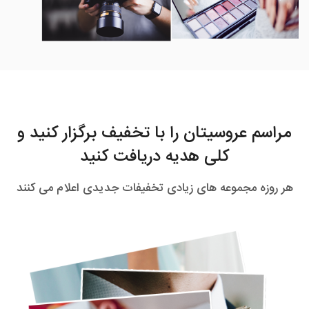
گل‌ دشت
گز
ابریشم
خوانسار
تیران
داران
سیرجان
رفسنجان
جیرفت
بم
زرند
کهنوج
مراسم عروسیتان را با تخفیف برگزار کنید و
شهر بابک
بافت
بردسیر
بروات
کلی هدیه دریافت کنید
راور
محمدآباد
نجف‌ شهر
اسلام‌ آباد غرب
هر روزه مجموعه های زیادی تخفیفات جدیدی اعلام می کنند
جوانرود
کنگاور
سرپل ذهاب
سنقر
هرسین
صحنه
پاوه
روانسر
گیلان غرب
دزفول
بندر ماهشهر
اندیمشک