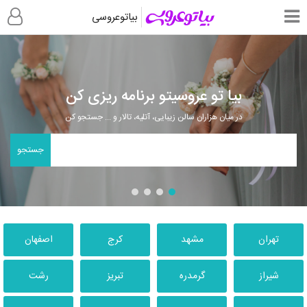
بیاتوعروسی
بیا تو عروسیتو برنامه ریزی کن
در میان هزاران سالن زیبایی، آتلیه، تالار و ... جستجو کن
جستجو
تهران
مشهد
کرج
اصفهان
شیراز
گرمدره
تبریز
رشت