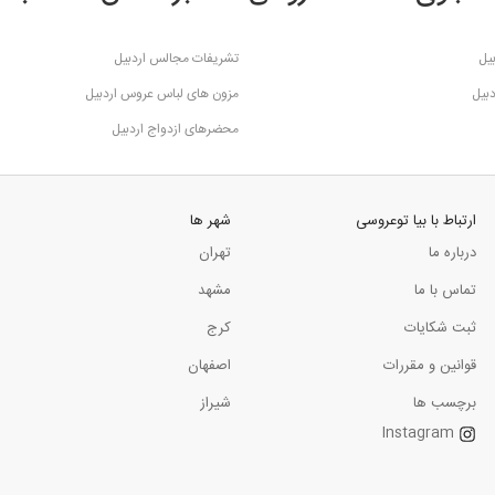
یل
تشریفات مجالس اردبیل
دبیل
مزون های لباس عروس اردبیل
محضرهای ازدواج اردبیل
ارتباط با بیا توعروسی
شهر ها
درباره ما
تهران
تماس با ما
مشهد
ثبت شکایات
کرج
قوانین و مقررات
اصفهان
برچسب ها
شیراز
Instagram