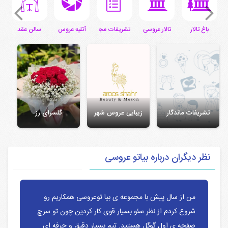
ی
باغ تالار
تالار عروسی
تشریفات مجالس
آتلیه عروس
سالن عقد
س
تشریفات ماندگار
زیبایی عروس شهر
گلسرای رز
نظر دیگران درباره بیاتو عروسی
من از سال پیش با مجموعه ی بیا توعروسی همکاریم رو
شروع کردم از نظر سئو بسیار قوی کار کردین چون تو سرچ
صفحه ی اول گوگل هستید. تیم بسیار دقیق و حرفه ای