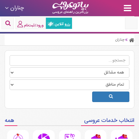
چناران
رزرو آنلاین
ورود/ثبت‌نام
چناران
انتخاب خدمات عروسی
همه