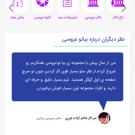
ی
باغ تالار
تالار عروسی
تشریفات مجالس
آتلیه عروس
سالن عقد
س
نظر دیگران درباره بیاتو عروسی
من از سال پیش با مجموعه ی بیا توعروسی همکاریم رو
شروع کردم از نظر سئو بسیار قوی کار کردین چون تو سرچ
صفحه ی اول گوگل هستید. تیم بسیار دقیق و حرفه ای
دارید و افراد مجموعه تون بسیار خوش برخوردن
.
سر کار خانم آزاده نوری
سالن سرزمین زیبایی