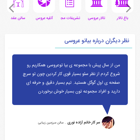
ی
باغ تالار
تالار عروسی
تشریفات مجالس
آتلیه عروس
سالن عقد
س
نظر دیگران درباره بیاتو عروسی
من از سال پیش با مجموعه ی بیا توعروسی همکاریم رو
شروع کردم از نظر سئو بسیار قوی کار کردین چون تو سرچ
صفحه ی اول گوگل هستید. تیم بسیار دقیق و حرفه ای
دارید و افراد مجموعه تون بسیار خوش برخوردن
.
سر کار خانم آزاده نوری
سالن سرزمین زیبایی