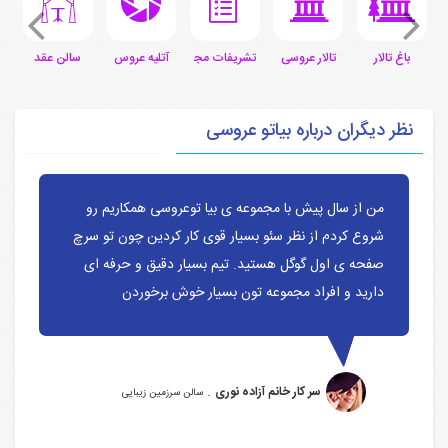
ی
باغ تالار
تالار عروسی
تشریفات مجالس
آتلیه عروس
سالن عقد
س
نظر دیگران درباره بیاتو عروسی
من از سال پیش با مجموعه ی بیا توعروسی همکاریم رو
شروع کردم از نظر سئو بسیار قوی کار کردین چون تو سرچ
صفحه ی اول گوگل هستید. تیم بسیار دقیق و حرفه ای
دارید و افراد مجموعه تون بسیار خوش برخوردن
.
سر کار خانم آزاده نوری
سالن سرزمین زیبایی