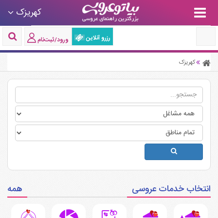
کهریزک
رزرو آنلاین
ورود/ثبت‌نام
کهریزک
انتخاب خدمات عروسی
همه