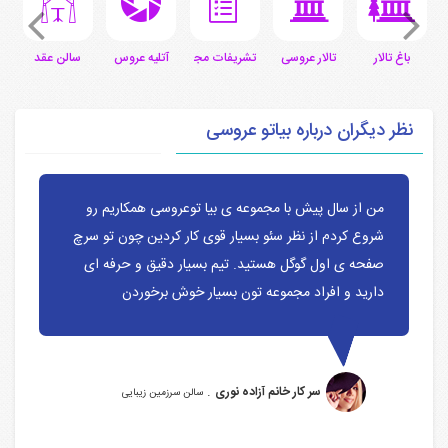
ی
باغ تالار
تالار عروسی
تشریفات مجالس
آتلیه عروس
سالن عقد
س
نظر دیگران درباره بیاتو عروسی
من از سال پیش با مجموعه ی بیا توعروسی همکاریم رو
شروع کردم از نظر سئو بسیار قوی کار کردین چون تو سرچ
صفحه ی اول گوگل هستید. تیم بسیار دقیق و حرفه ای
دارید و افراد مجموعه تون بسیار خوش برخوردن
.
سر کار خانم آزاده نوری
سالن سرزمین زیبایی