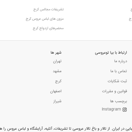
تشریفات مجالس کرج
رج
مزون های لباس عروس کرج
محضرهای ازدواج کرج
ارتباط با بیا توعروسی
شهر ها
درباره ما
تهران
تماس با ما
مشهد
ثبت شکایات
کرج
قوانین و مقررات
اصفهان
برچسب ها
شیراز
Instagram
ر ایران. از تالار و باغ تالار عروسی تا تشریفات، آتلیه، آرایشگاه و لباس عروس را همر