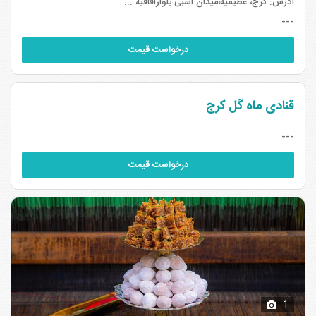
آدرس:
کرج، عظیمیه،میدان اسبی بلواراقاقیا، ...
---
درخواست قیمت
قنادی ماه گل کرج
---
درخواست قیمت
1