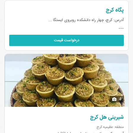
پگاه کرج
آدرس:
کرج، چهار راه دانشکده روبروی ایستگا ...
---
درخواست قیمت
4
شیرینی هل کرج
منطقه: عظیمیه کرج