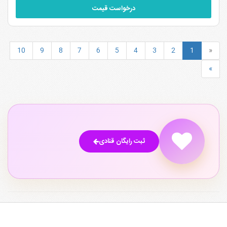
درخواست قیمت
10
9
8
7
6
5
4
3
2
1
«
»
ثبت رایگان قنادی