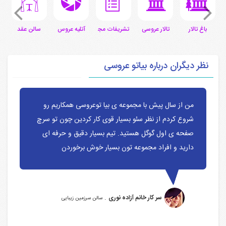
ی
باغ تالار
تالار عروسی
تشریفات مجالس
آتلیه عروس
سالن عقد
س
نظر دیگران درباره بیاتو عروسی
من از سال پیش با مجموعه ی بیا توعروسی همکاریم رو
شروع کردم از نظر سئو بسیار قوی کار کردین چون تو سرچ
صفحه ی اول گوگل هستید. تیم بسیار دقیق و حرفه ای
دارید و افراد مجموعه تون بسیار خوش برخوردن
.
سر کار خانم آزاده نوری
سالن سرزمین زیبایی