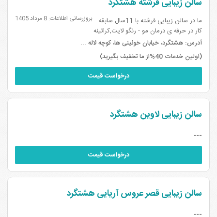
سالن زیبایی فرشته هشتگرد
بروزرسانی اطلاعات: 8 مرداد 1405
ما در سالن زیبایی فرشته با 11سال سابقه
کار در حرفه ی درمان مو - رنگو لایت,کراتینه
مو (احیا_صافی)و اسکالپ و اسکراپ مو با
آدرس:
هشتگرد، خیابان خوئینی ها، کوچه لاله ...
بهترین و پیشرفته ترین دستگاه های روز
(اولین خدمات 40%از ما تخفیف بگیرید)
دنیا، سالنی مجزا و خدمات عالی با بهترین
کیف...
درخواست قیمت
سالن زیبایی لاوین هشتگرد
---
درخواست قیمت
سالن زیبایی قصر عروس آریایی هشتگرد
---