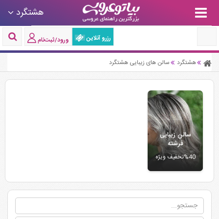
هشتگرد
رزرو آنلاین
ورود/ثبت‌نام
هشتگرد
سالن های زیبایی هشتگرد
سالن زیبایی
فرشته
%40تخفیف ویژه