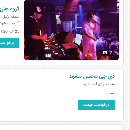
گروه هنر
منطقه: وکیل آ
آدرس:
مشهد، 
25 الی 30٪ تخفیف برای مشتریان بیاتوعروسی
درخواست
2
دی جی محسن مشهد
منطقه: وکیل آباد مشهد
---
درخواست قیمت