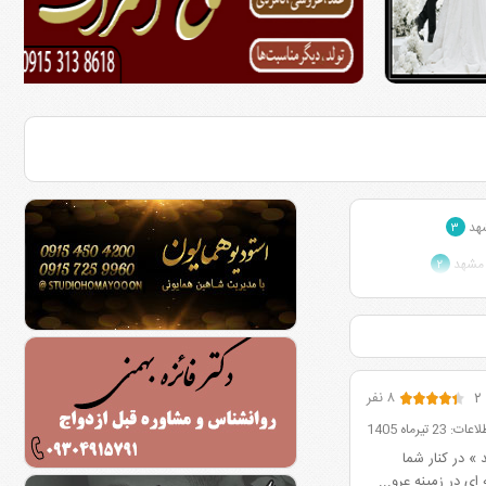
شهد
۳
 مشهد
۲
هد
۲
۲
۸ نفر
 تیرماه 1405
 در کنار شما