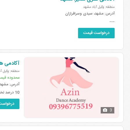
منطقه: وکیل آباد مشهد
آدرس:
مشهد، سیدی وسرافرازان
---
درخواست قیمت
آکادمی ه
منطقه: وکیل آ
محدوده قیم
آدرس:
مشهد، 
10 درصد تخفیف برای عروس ها
درخواست
3