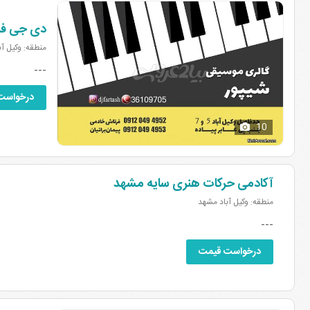
دی جی ف
منطقه: وکیل آ
---
درخواست
10
آکادمی حرکات هنری سایه مشهد
منطقه: وکیل آباد مشهد
---
درخواست قیمت