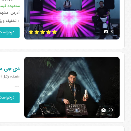
محدوده قیم
آدرس:
مشهد، 
« تخفیف ویژ
8
درخواست
دی جی مهرزاد ، zad
منطقه: وکیل آ
---
درخواست
20