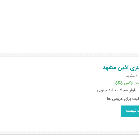
نری آذین مشهد
باد مشهد
ت:
لوکس $$$
بلوار سجاد ، حامد جنوبی
 قیمت