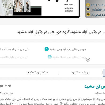
ر وکیل آباد مشهد،گروه دی جی در وکیل آباد مشهد
دی جی های بلوار فردوسی مشهد
دی جی های احمد آباد م
۱
دی جی های بلوار سجاد مشهد
دی جی های بلوار هاشمیه
۵
دی جی های بلوار معلم مشهد
دی جی های ملک آباد مش
۲
پر بازدید ترین
بیشترین تخفیف
دی جی های امامت مشهد
۱
۱
س ان مشهد
۳
باد مشهد
بروزرسانی اطلاعات: 23
جی یک از مهمترین عوامل برای جشن های شماست ، پس در انتخاب دی جی دقت کنید »
شبی رویایی و خاطره انگیز 😉 صفر تا صد مراسمات شما بیش از 500 اجرا حرفه ای در زمینه عرو...