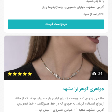
با ما بدرخشید
آدرس:
مشهد، خیابان خسروی- پاساژلیدوما واح ...
50درصد از سود
درخواست قیمت
24
جواهری گوهر آرا مشهد
حلقه ی ازدواج نماد چیست ؟ برای اولین بار مصریان بودند که از حلقه
ازدواج استفاده کردند. به طوری که در خط هیروگلیف - خط تصویری
مصریان- یک شکل دایره ای وجود دارد که نشان دهنده ابدیت است. نه
آدرس:
مشهد، شعبه 1 : خیابان خسروی - نبش پ ...