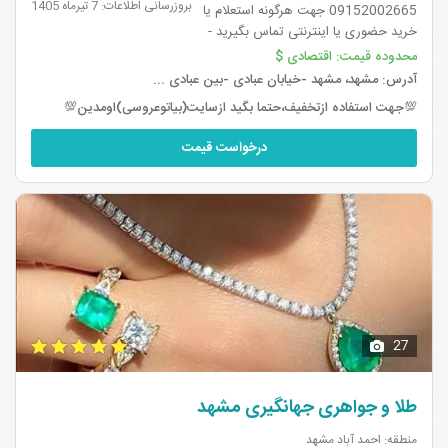
بروزرسانی اطلاعات: 7 تیرماه 1405
09152002665 جهت هرگونه استعلام یا
خرید حضوری یا اینترنتی تماس بگیرید -
((جواهری طلا کوچک با بروزترین سبک
محدوده قیمت:
اقتصادی $
طلاجات و جواهرات)) - با مدیریت خانم
آدرس:
مشهد، مشهد -خیابان عبادی -بین عبادی ...
سوفیا نجاتی در خدمت شما
💯جهت استفاده ازتخفیف،حتما بگید ازسایت(بیاتوعروسی)اومدین💯
عزیزانیم.حضوری و آنلاین
درخواست قیمت
27
طلا و جواهری جهانگیری مشهد
منطقه: احمد آباد مشهد