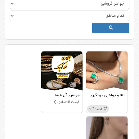
طلا و جواهری جهانگیری
جواهری آل طاها
قیمت:اقتصادی $
احمد آباد