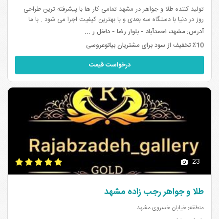
تولید کننده طلا و جواهر در مشهد تمامی کار ها با پیشرفته ترین طراحی
روز در دنیا با دستگاه سه بعدی و با بهترین کیفیت اجرا می شود . با ما
بدرخشید .. . .
آدرس:
مشهد، احمدآباد - بلوار رضا - داخل ر ...
٪10 تخفیف از سود برای مشتریان بیاتوعروسی
درخواست قیمت
23
طلا و جواهر رجب زاده مشهد
منطقه: خیابان خسروی مشهد