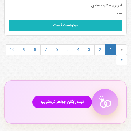
آدرس:
مشهد، عبادی
---
درخواست قیمت
10
9
8
7
6
5
4
3
2
1
«
»
ثبت رایگان جواهر فروشی