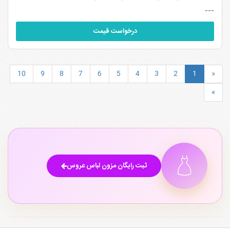
---
درخواست قیمت
10
9
8
7
6
5
4
3
2
1
«
»
ثبت رایگان مزون لباس عروس