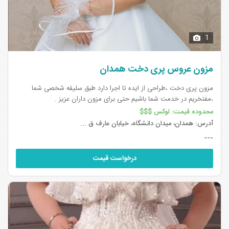
1
مزون عروس پری دخت همدان
مزون پری دخت ،طراحی از ایده تا اجرا دارد طبق سلیقه شخصی شما
،مفتخریم در خدمت شما باشیم حتی برای مزون داران عزیز .
محدوده قیمت:
لوکس $$$
آدرس:
همدان، میدان دانشگاه، خیابان عارف ق ...
---
درخواست قیمت