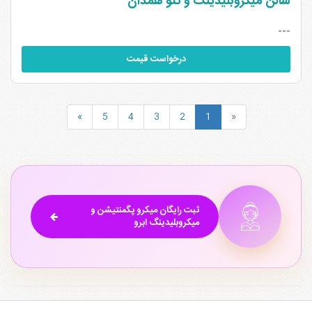
سالن میکروبلیدینگ و تتو همدان
---
درخواست قیمت
»
5
4
3
2
1
«
ثبت رایگان میکرو پگمنتیشن و
میکروبلیدینگ ابرو