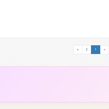
»
2
1
«