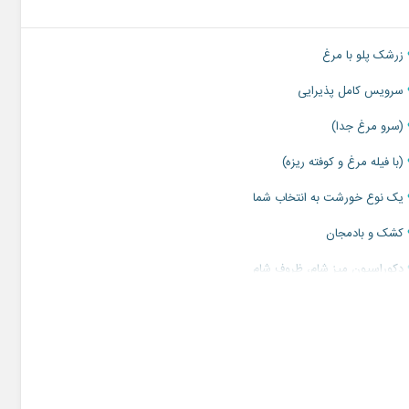
ود. آقای اسدی مدیریت این مجموعه با درک شرایط شما عزیزان، بهترین
زرشک پلو با مرغ
سرویس کامل پذیرایی
(سرو مرغ جدا)
(با فیله مرغ و کوفته ریزه)
یک نوع خورشت به انتخاب شما
کشک و بادمجان
دکوراسیون میز شام، ظروف شام
(به صورت کوکتل یا رومیزی انتخابی)
گل آرایی کامل جشن با گلهای فصل