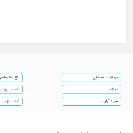
کباب کوبیده 70%
پذیرایی:
پاچینی، جوجه چینی، فیله مرغ، فیله ماهی، اسپرینگ رول
چیدمان مبل و صندلی استیل
(به صورت کوکتل و سرو رومیزی)
(به انتخاب و سلیقه عروس و داماد)
دکوراسیون و چیدمان عروس و داماد
پرداخت اقساطی
باغ اختصاص
شمع آرایی
دیزاینر
اکسسوری ل
گل آرایی به همراه باکسهای چوبی و آینه ای
میوه آرایی
آتش بازی
پرسنل رخت کن ا نفر
آتش بازی 3 مرحله ورودی، تانگو و کیک