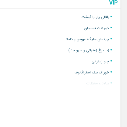
VIP
هزینه نهایی بسته به نوع خدمات و تعداد مهمانان متغیر است. برای در
پیشنهاد جهت برگزاری مراسم در بالاترین سطح کیفی را در جلسه بازدید حض
باقالی پلو با گوشت
خورشت فسنجان
چیدمان جایگاه عروس و داماد
(با مرغ زعفرانی و سرو جدا)
چلو زعفرانی
خوراک بیف استراگانوف
سالاد و مخلفات
چیدمان مبل و صندلی استیل
(به انتخاب و سلیقه عروس و داماد)
جایگاه ، میز مهمان، لابی و ورودی