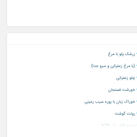
پرسنل پذیرایی به ازای هر 10 میهمان 1 نفر میزبان
زرشک پلو با مرغ
(با مرغ زعفرانی و سرو جدا)
چلو زعفرانی
خورشت فسنجان
خوراک زبان با پوره سیب زمینی
رولت گوشت
جوجه کباب ران 70%