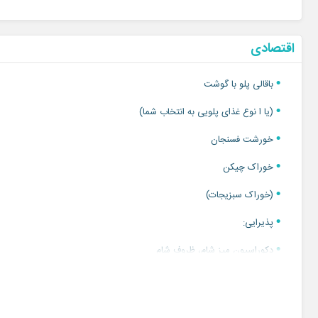
اقتصادی
باقالی پلو با گوشت
(یا ا نوع غذای پلویی به انتخاب شما)
خورشت فسنجان
خوراک چیکن
(خوراک سبزیجات)
پذیرایی:
دکوراسیون میز شام، ظروف شام
پذیرایی آبمیوه طبیعی 5 مدل
شیرینی 3 مدل