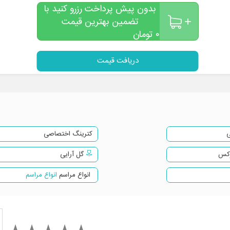
سالاد و مخلفات
بدون پیش پرداخت رزرو کنید با
تضمین بهترین قیمت
نوشابه، دوغ، دلستر و آب معدنی
۰
تومان
سرویس کامل پذیرایی ظروف کریستالی VIP
دریافت قیمت
پذیرایی آبمیوه 7 مدل متنوع
سرو نوشیدنی چای و نسکافه
سرویس شکلات و کندی بار
گل آرایی و شمع آرایی جایگاه عروس و داماد
ی
کترینگ اختصاصی
(تمام میزهای مهمانان و یادبود عروس و داماد)
وکس
گل آرایی
(در محوطه و داخل سالن)
انواع مراسم
انواع مراسم
پرسنل سرویس بهداشتی ا نفر
مه سرد، یخ خشک 1 مرحله تانگو