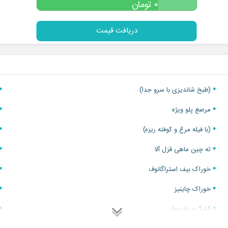
۰
تومان
آتش بازی 3 مرحله ورودی، تانگو و کیک
دریافت قیمت
(طبخ شاندیزی با سرو جدا)
مرصع پلو ویژه
(با فیله مرغ و کوفته ریزه)
ته چین ماهی قزل آلا
خوراک بیف استراگانوف
خوراک چاینیز
کشک و بادمجان