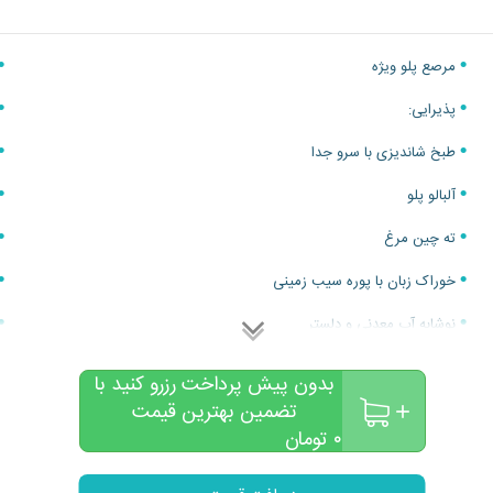
یافت اطلاعات دقیق‌تر و هماهنگی، ارتباط با مدیریت مجموعه توصیه می‌ش
وری ارائه خواهند داد.
مرصع پلو ویژه
پذیرایی:
طبخ شاندیزی با سرو جدا
آلبالو پلو
ته چین مرغ
خوراک زبان با پوره سیب زمینی
نوشابه آب معدنی و دلستر
چیدمان محوطه روستیک
بدون پیش پرداخت رزرو کنید با
تضمین بهترین قیمت
کیک انتخابی عروس و داماد
۰
تومان
چیدمان ورود مهمانان