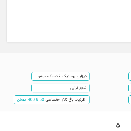
دسر 10 مدل ظرفی
پذیرایی میان وعده فینگر فود گرم
ظروف شام، دکوراسیون میز شام
میوه فصل مرغوب 6 مدل
شیرینی
گل آرایی کامل و ویژه جشن با گلهای فصل
چیدمان میزهای دکوری آینه ای و شمع آرایی
دیزاین روستیک، کلاسیک، بوهو
دکوراسیون و چیدمان سالن و محوطه
شمع آرایی
پرسنل پذیرایی به ازای هر 10 نفر مهمان ا نفر میزبان
ظرفیت باغ تالار اختصاصی
50 تا 400 مهمان
تابلو یادبود عروس و داماد
۵