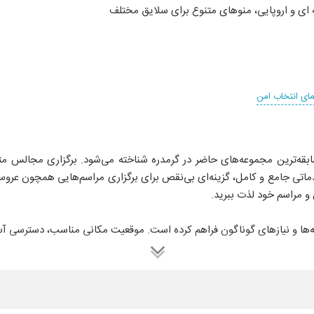
 ای و اروپایی، منوهای متنوع برای سلایق مختلف
مای انتخاب امن
ه‌ترین مجموعه‌های حاضر در گرمدره شناخته می‌شود. برگزاری مجالس متعدد
ها و نیازهای گوناگون فراهم کرده است. موقعیت مکانی مناسب، دسترسی آسان 
 مراسم را در بالاترین سطح کیفی برای مخاطبان خویش تضمین می‌کند. اما
 فرست کلس میهمان باشید تا از نزدیک، کیفیت و سطح خدمات مجموعه را لمس 
ن پذیرایی از 50 تا 500 مهمان را داراست.