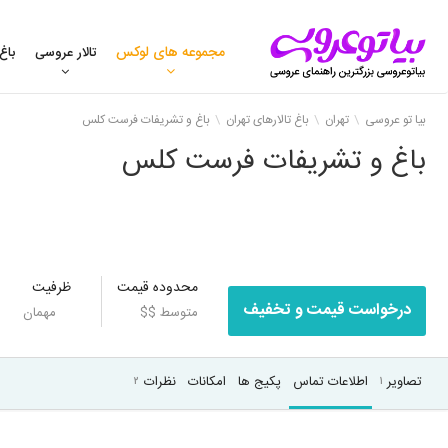
مجموعه های لوکس
تالار عروسی
باغ
بیا تو عروسی
تهران
باغ تالارهای تهران
باغ و تشریفات فرست کلس
باغ و تشریفات فرست کلس
محدوده قیمت
ظرفیت
درخواست قیمت و تخفیف
متوسط $$
مهمان
تصاویر
اطلاعات تماس
پکیج ها
امکانات
نظرات
۲
۱