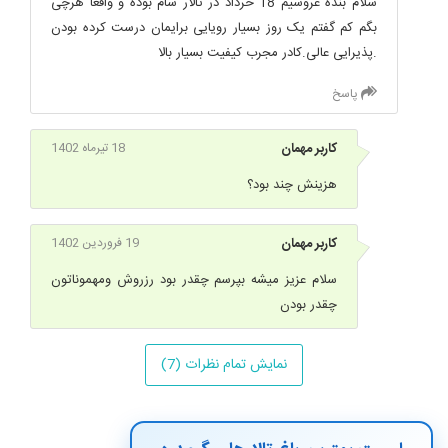
سلام بنده عروسیم 18 خرداد در تالار سام بوده و واقعا هرچی
بگم کم گفتم یک روز بسیار رویایی برایمان درست کرده بودن
.پذیرایی عالی.کادر مجرب کیفیت بسیار بالا
پاسخ
کاربر مهمان
18 تیرماه 1402
هزینش چند بود؟
کاربر مهمان
19 فروردین 1402
سلام عزیز میشه بپرسم چقدر بود رزروش ومهموناتون
چقدر بودن
نمایش تمام نظرات (7)