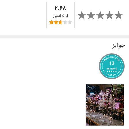
۲.۶۸
از ۵ امتیاز
جوایز
13
باغ تالار سام 19