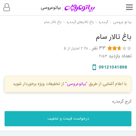
بیاتوعروسی
بیا تو عروسی
گرمدره
باغ تالارهای گرمدره
باغ تالار سام
باغ تالار سام
۳۳
نفر
.
۲.۶۸
امتیاز از ۵
تعداد بازدید
۶۱۵۳
09121041898
با اعلام آشنایی از طریق
"بیاتوعروسی"
از تخفیفات ویژه برخوردار شوید
کرج گرمدره
درخواست قیمت و تخفیف