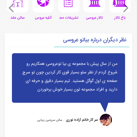
ی
باغ تالار
تالار عروسی
تشریفات مجالس
آتلیه عروس
سالن عقد
س
نظر دیگران درباره بیاتو عروسی
من از سال پیش با مجموعه ی بیا توعروسی همکاریم رو
شروع کردم از نظر سئو بسیار قوی کار کردین چون تو سرچ
صفحه ی اول گوگل هستید. تیم بسیار دقیق و حرفه ای
دارید و افراد مجموعه تون بسیار خوش برخوردن
.
سر کار خانم آزاده نوری
سالن سرزمین زیبایی