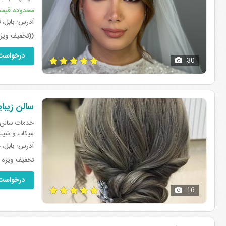
نظر شما پرسی
محدوده قیم
آدرس:
بابل، ت
((تخفیف ویژه 
درخواست
30
سالن زیبا
خدمات سالن ز
میکاپ و شین
دست،اسپا دست
آدرس:
بابل، چ
تخفیف ویژه بر
درخواست
16