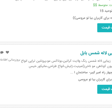
ده میشه ، و با توجه به س...
ت:
متوسط $$
وحید 15
برای کاربران بیا تو عروسی))
 قیمت
یی لاله شمس بابل
بروزرسانی اطلاعات: 24 اردیبهشت 
یبایی لاله شمس رنگ ولایت کراتین،بوتاکس مو،پروتئین تراپی انواع
یون کوتاهی مو ناخن(لمینیت،ژلیش،انواع طراحی،مانیکور خیس
،پدیکور درمانی پا) انواع بافت مو
هار راه امیر کبیر- ساختمان ا ...
ای کاربران بیا تو عروسی
 قیمت