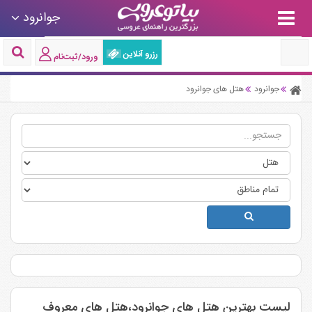
جوانرود
رزرو آنلاین
ورود/ثبت‌نام
جوانرود
هتل های جوانرود
لیست بهترین هتل های جوانرود،هتل های معروف