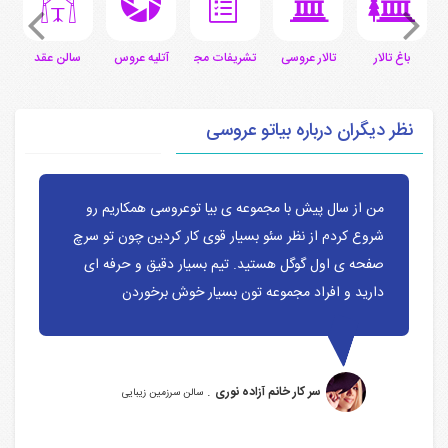
ی
باغ تالار
تالار عروسی
تشریفات مجالس
آتلیه عروس
سالن عقد
س
نظر دیگران درباره بیاتو عروسی
من از سال پیش با مجموعه ی بیا توعروسی همکاریم رو
شروع کردم از نظر سئو بسیار قوی کار کردین چون تو سرچ
صفحه ی اول گوگل هستید. تیم بسیار دقیق و حرفه ای
دارید و افراد مجموعه تون بسیار خوش برخوردن
.
سر کار خانم آزاده نوری
سالن سرزمین زیبایی