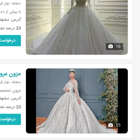
منطقه: بلوار ق
با بیش از ده س
آدرس:
مشهد، 
20 درصد تخفیف برای کلیه لباسها .
درخواست
16
مزون عرو
منطقه: بلوار ق
مزون تخصص
آدرس:
مشهد، قرنی 21، برج
20 درصد تخفیف عروس ها سایت بیا تو عروسی
درخواست
15