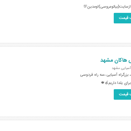
ازسایت(بیاتوعروسی)اومدین💯
 قیمت
 هاکان مشهد
 آسیایی مشهد
بزرگراه آسیایی ،سه راه فردوسی
رای یلدا داریم🍎🍁
 قیمت