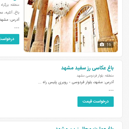
منطقه: بزرگراه
باغ، آتلیه، ع
آدرس:
مشهد، سه
---
درخواست
16
باغ عکاسی رز سفید مشهد
منطقه: بلوار فردوسی مشهد
آدرس:
مشهد، بلوار فردوسی - روبری پلیس راه ...
---
درخواست قیمت