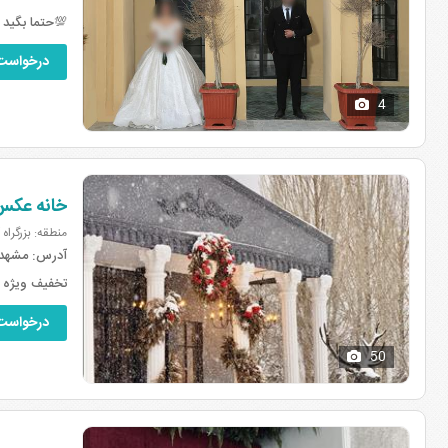
💯حتما بگید 
درخواست
4
خانه عکس
منطقه: بزرگراه
آدرس:
مشهد، 
تخفیف ویژه ب
درخواست
50