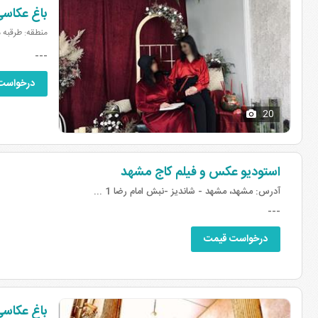
باغ عکاس
منطقه: طرقبه 
---
درخواست
20
استودیو عکس و فیلم کاج مشهد
آدرس:
مشهد، مشهد - شاندیز -نبش امام رضا 1 ...
---
درخواست قیمت
باغ عکاس