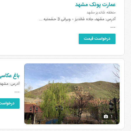
عمارت پونک مشهد
منطقه: شاندیز مشهد
آدرس:
مشهد، جاده شاندیز - ویرانی 3 حشمتیه ...
---
درخواست قیمت
باغ عکاس
آدرس:
مشهد، 14 کیلومتری مشهد،روستای ع
---
درخواست
1