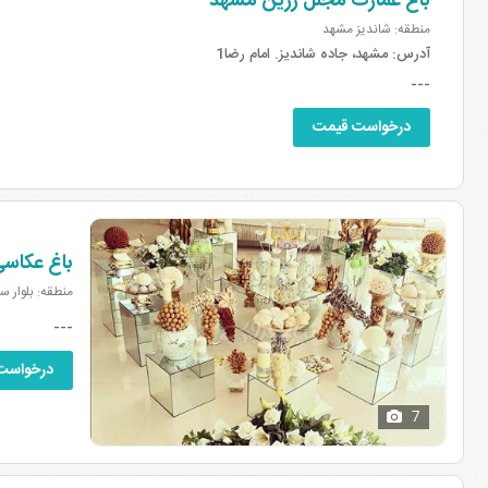
باغ عمارت مجلل زرین مشهد
منطقه: شاندیز مشهد
آدرس:
مشهد، جاده شاندیز. امام رضا1
---
درخواست قیمت
باغ عکاس
منطقه: بلوار 
---
درخواست
7