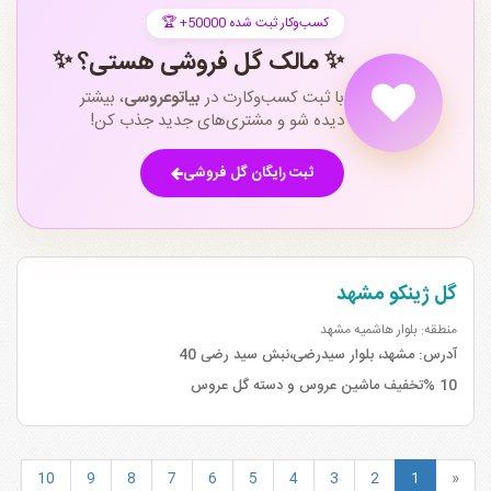
🏆 +50000 کسب‌وکار ثبت شده
✨ مالک گل فروشی هستی؟ ✨
با ثبت کسب‌وکارت در
بیاتوعروسی
، بیشتر
دیده شو و مشتری‌های جدید جذب کن!
ثبت رایگان گل فروشی
گل ژینکو مشهد
منطقه: بلوار هاشمیه مشهد
آدرس:
مشهد، بلوار سیدرضی،نبش سید رضی 40
10 %تخفیف ماشین عروس و دسته گل عروس
10
9
8
7
6
5
4
3
2
1
«