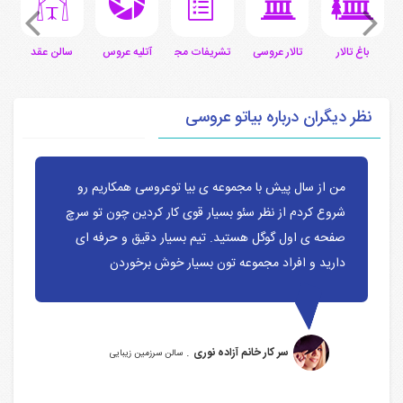
ی
باغ تالار
تالار عروسی
تشریفات مجالس
آتلیه عروس
سالن عقد
س
نظر دیگران درباره بیاتو عروسی
من از سال پیش با مجموعه ی بیا توعروسی همکاریم رو
شروع کردم از نظر سئو بسیار قوی کار کردین چون تو سرچ
صفحه ی اول گوگل هستید. تیم بسیار دقیق و حرفه ای
دارید و افراد مجموعه تون بسیار خوش برخوردن
.
سر کار خانم آزاده نوری
سالن سرزمین زیبایی