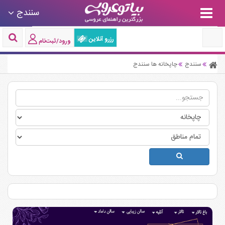
سنندج
رزرو آنلاین
ورود/ثبت‌نام
سنندج
چاپخانه ها سنندج