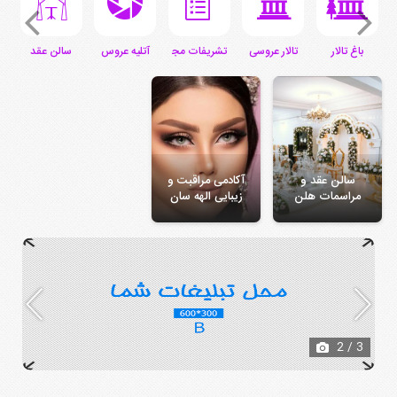
ی
باغ تالار
تالار عروسی
تشریفات مجالس
آتلیه عروس
سالن عقد
س
سالن عقد و
آکادمی مراقبت و
مراسمات هلن
زیبایی الهه سان
2
/ 3