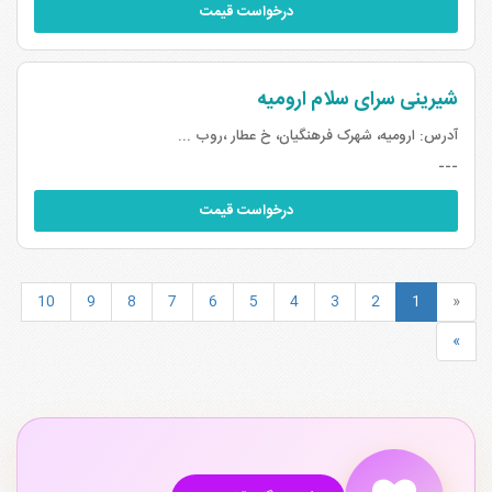
درخواست قیمت
شیرینی سرای سلام ارومیه
آدرس:
ارومیه، شهرک فرهنگیان، خ عطار ،روب ...
---
درخواست قیمت
10
9
8
7
6
5
4
3
2
1
«
»