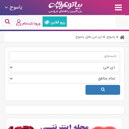
یاسوج
رزرو آنلاین
ورود/ثبت‌نام
یاسوج
دی جی های یاسوج