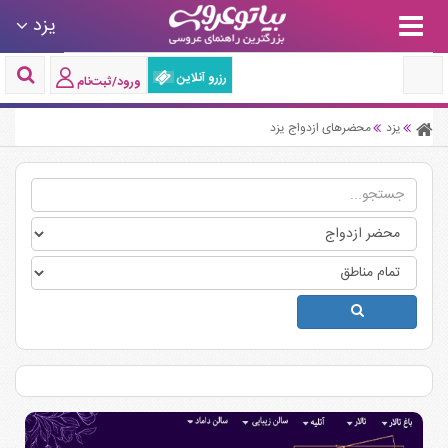
یزد
رزرو آنلاین
ورود/ثبت‌نام
یزد
محضرهای ازدواج یزد