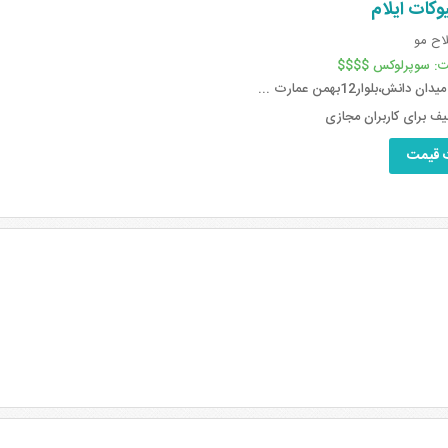
وکات ایلام
ح مو
ت:
سوپرلوکس $$$$
ن دانش،بلوار12بهمن عمارت ...
 قیمت