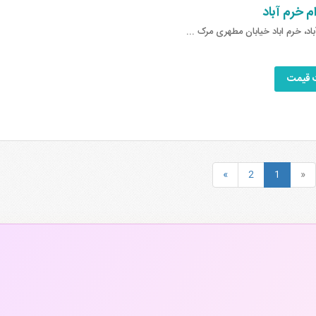
م خرم آباد
اد، خرم اباد خیابان مطهری مرک ...
 قیمت
»
2
1
«