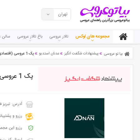
تهران
مجموعه های لوکس
تالار عروسی
باغ تالار عروسی
سالن ع
پیشنهادات شگفت انگیز
عدنان استدیو
پک 1 عروسی (اقتصادی)
بیا تو عروسی
پک 1 عروسی (اقتصادی)
آدرس: تبریز ف
رزرو و پشتیبا
رزرو این مجمو
ارسال کد رزرو