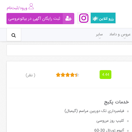
ورود/ثبت‌نام
ثبت رایگان آگهی در بیاتوعروسی
رزرو آنلاین
عروس و داماد
سایر
( نظر)
4.44
فیلمبرداری تک دوربین مراسم (گیمبال)
کلیپ روز عرروسی
آلبوم ژورنال 30-60