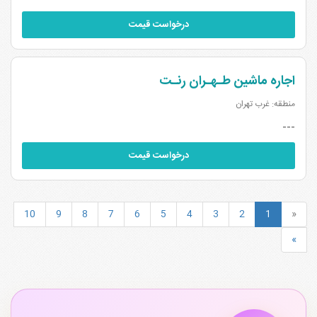
درخواست قیمت
اجاره ماشین طـهـران رنـت
منطقه: غرب تهران
---
درخواست قیمت
10
9
8
7
6
5
4
3
2
1
«
»