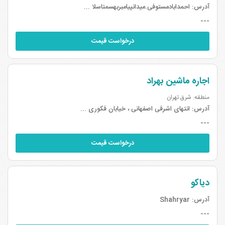
آدرس:
احمدابادمستوفی.میدانپیامبربهسمتاسلا ...
---
درخواست قیمت
اجاره ماشین بهراد
منطقه: شرق تهران
آدرس:
انتهای اشرفی اصفهانی ، خیابان فکوری ...
---
درخواست قیمت
دیاکو
آدرس:
Shahryar
---