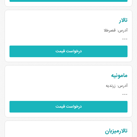
تالار
آدرس:
قصرطلا
---
درخواست قیمت
مامونیه
آدرس:
زرندیه
---
درخواست قیمت
تالارمیزبان