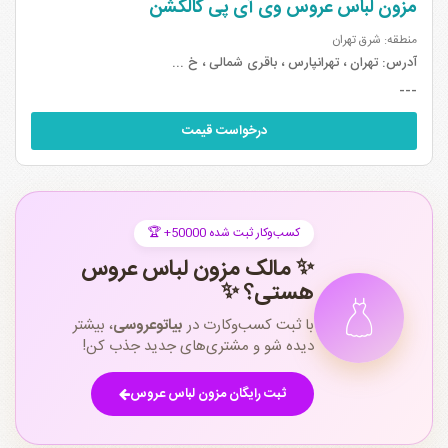
مزون لباس عروس وی آی پی کالکشن
منطقه: شرق تهران
آدرس:
تهران ، تهرانپارس ، باقری شمالی ، خ ...
---
درخواست قیمت
🏆 +50000 کسب‌وکار ثبت شده
✨ مالک مزون لباس عروس
هستی؟ ✨
با ثبت کسب‌وکارت در
بیاتوعروسی
، بیشتر
دیده شو و مشتری‌های جدید جذب کن!
ثبت رایگان مزون لباس عروس