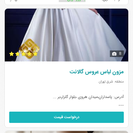
مزون های لباس عروس مهرویلا تهران
مزون های لباس عروس سعادت آباد
تهران
۲
۱
8
مزون لباس عروس گالانت
منطقه: شرق تهران
.
آدرس:
پاسداران،میدان هروی ،بلوار گلزار،بر ...
---
درخواست قیمت