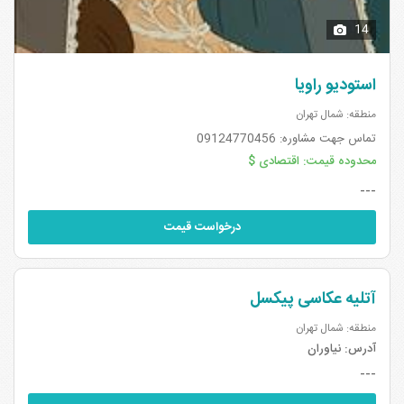
14
استودیو راویا
منطقه: شمال تهران
تماس جهت مشاوره: 09124770456
محدوده قیمت:
اقتصادی $
---
درخواست قیمت
آتلیه عکاسی پیکسل
منطقه: شمال تهران
آدرس:
نیاوران
---