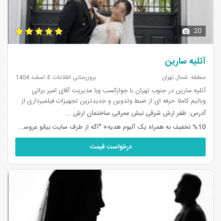
20
آتلیه سارین
منطقه: شمال تهران
بروزرسانی اطلاعات: 4 اسفند 1404
آتلیه سارین در جنوب تهران با جوازکسب وبا مدیریت آقای امیر براتی
وباتیم کاملا حرفه ای از ضبط وتدوین و جدیدترین تجهیزات فیلمبرداری از
جمله دوربین های سونی آلفا با کیفیت 4k و استابلایزر رونین
آدرس:
ظفر ارش شرقی نبش عمرانی ساختمان ارش ...
وتصویربردار...
%10 تخفیف به همراه یک آلبوم هدیه+ "اگه از طرف سایت بیاتو عروسی بیایید تخفیف ویژه خواهید داشت به همراه شاسی 50.70"
درخواست قیمت