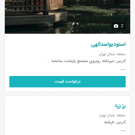
2
استودیواسدالهی
منطقه: شمال تهران
آدرس:
میرداماد روبروی مجتمع پایتخت ساختما ...
---
درخواست قیمت
رز زرد
منطقه: شمال تهران
آدرس:
فرشته
---