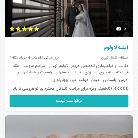
5
آتلیه لاولوم
منطقه: شمال تهران
بروزرسانی اطلاعات: 4 مرداد 1405
عکاسی و فیلمبرداری تخصصی عروس لاولوم تهران - مراسم عروسی - عقد -
فرمالیته - بله برون - نامزدی - تولد - وجشنها و مراسمات و همایشها - و
صنعتی و کسب و کار - ✨✨✨✨ - آتلیه لاولوم با تمرکز بر ثبت حرفه ای و ...
آدرس:
پاسدارن- خیابان دولت -بین چهارراه ق ...
(((((((((( ((تخفیف ویژه برای مراجعه کنندگان محترم بیا تو عروسی تا پایان مرداد ماه))))))))))
درخواست قیمت