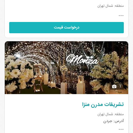
منطقه: شمال تهران
---
درخواست قیمت
1
تشریفات مدرن منزا
منطقه: شمال تهران
آدرس:
جردن
---