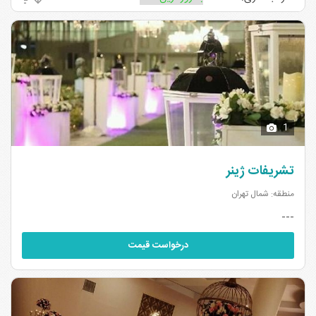
1
تشریفات ژینر
منطقه: شمال تهران
---
درخواست قیمت