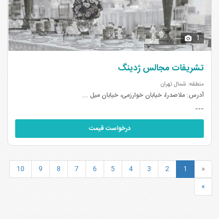
1
تشریفات مجالس ژدینگ
منطقه: شمال تهران
آدرس:
ملاصدرا، خیابان خوارزمی، خیابان میل ...
---
درخواست قیمت
10
9
8
7
6
5
4
3
2
1
«
»