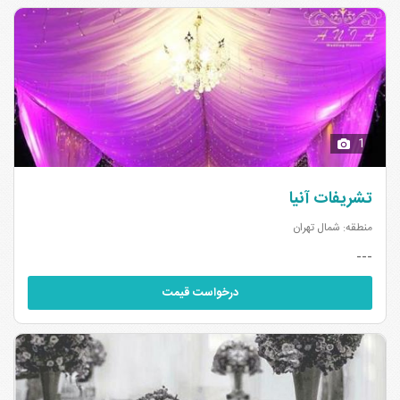
1
تشریفات آنیا
منطقه: شمال تهران
---
درخواست قیمت