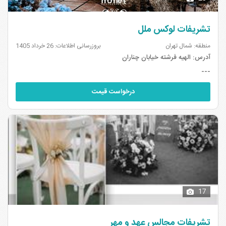
تشریفات لوکس ملل
منطقه: شمال تهران
بروزرسانی اطلاعات: 26 خرداد 1405
آدرس:
الهیه فرشته خیابان چناران
---
درخواست قیمت
17
تشریفات مجالس عهد و مهر