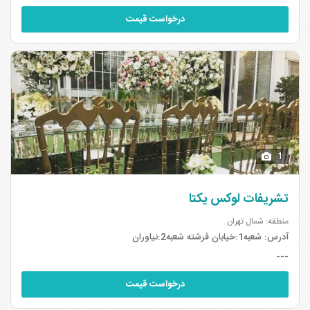
درخواست قیمت
1
تشریفات لوکس یکتا
منطقه: شمال تهران
آدرس:
شعبه1:خیابان فرشته شعبه2:نیاوران
---
درخواست قیمت