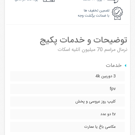
تضمین تخفیف ها
با ضمانت برگشت وجه
توضیحات و خدمات پکیج
نرمال مراسم 70 میلیون
آتلیه اسکات
خدمات
3 دوربین 4k
fpv
کلیپ روز عروسی و پخش
tv دو عدد
عکاسی باغ یا عمارت