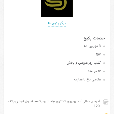
دیگر پکیج ها
3 دوربین 4k
fpv
کلیپ روز عروسی و پخش
tv دو عدد
عکاسی باغ یا عمارت
آدرس: معالی آباد روبروی کلانتری -پاساژ یونیک-طبقه اول تجاری-پلاک
120