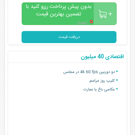
بدون پیش پرداخت رزرو کنید با
پنج پارت عکاسی شامل:
تضمین بهترین قیمت
عکاسی باغ
۰
تومان
عکاسی آتلیه
عکاسی مراسم
دریافت قیمت
عکاسی اسپرت
عکاسی فرمالیته شمال
اقتصادی 40 میلیون
فیلمبرداری باغ اتلیه مراسم و فرمالیته همراه با fpv
مووی کم
دو دوربین 4k 60 fps در مجلس
کلیپ فرمالیته همراه با دکور
کلیپ روز مراسم
ورودی باغ یا عمارت رایگان
عکاسی باغ یا عمارت
یک عدد شاسی 70.100
دو عدد شاسی 50.70
دو عدد شاسی 30.40
دو عدد l e d
بیست عدد لیت مهمان