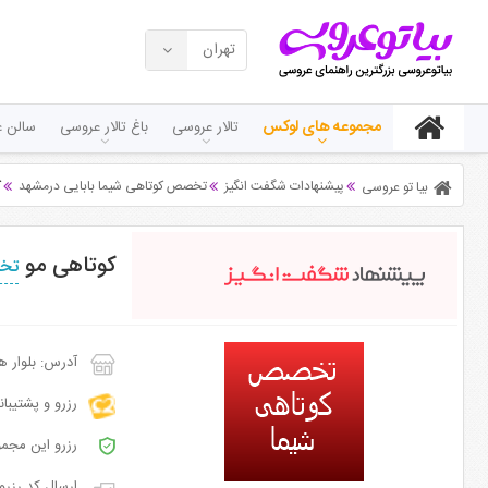
تهران
مجموعه های لوکس
تالار عروسی
باغ تالار عروسی
سالن ع
پیشنهادات شگفت انگیز
تخصص کوتاهی شیما بابایی درمشهد
ک
بیا تو عروسی
کوتاهی مو
تخص
آدرس: بلوار هاشمیه - هاشمیه 75 
رزرو و پشتیبا
رزرو این مجمو
ارسال کد رزرو