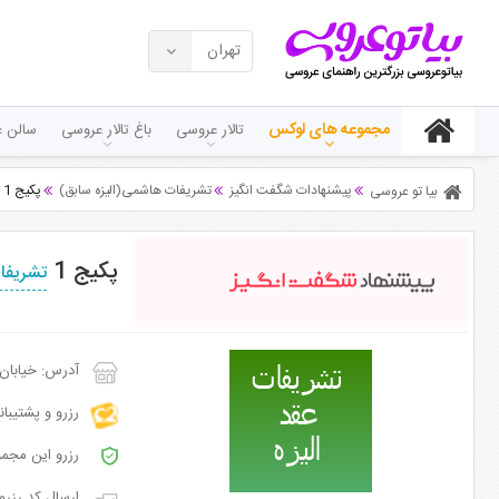
تهران
مجموعه های لوکس
تالار عروسی
باغ تالار عروسی
سالن ع
پیشنهادات شگفت انگیز
تشریفات هاشمی(الیزه سابق)
پکیج 1
بیا تو عروسی
پکیج 1
تشریفا
آدرس: خیابان دانشگاه، ب
رزرو و پشتیبا
رزرو این مجمو
ارسال کد رزرو