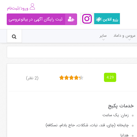
ورود/ثبت‌نام
ثبت رایگان آگهی در بیاتوعروسی
رزرو آنلاین
عروس و داماد
سایر
(2 نظر)
4.29
زمان: یک ساعت
چایخانه (چای، قند، نبات، شکلات، حاج بادام، نسکافه)
هدایا