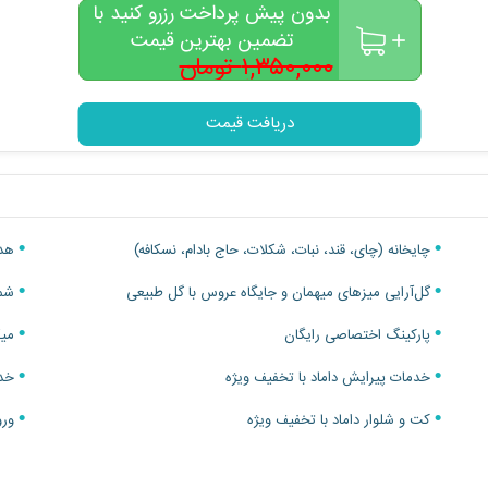
بدون پیش پرداخت رزرو کنید با
خدمات آتلیه با تخفیف ویژه و هدایا
خدم
تضمین بهترین قیمت
۱,۳۵۰,۰۰۰ تومان
قیمت برای هر نفر
۱,۲۵۰,۰۰۰
تومان
دریافت قیمت
چایخانه (چای، قند، نبات، شکلات، حاج بادام، نسکافه)
هدا
گل‌آرایی میزهای میهمان و جایگاه عروس با گل طبیعی
شمع
پارکینگ اختصاصی رایگان
میک
خدمات پیرایش داماد با تخفیف ویژه
خدم
کت و شلوار داماد با تخفیف ویژه
ورودی 