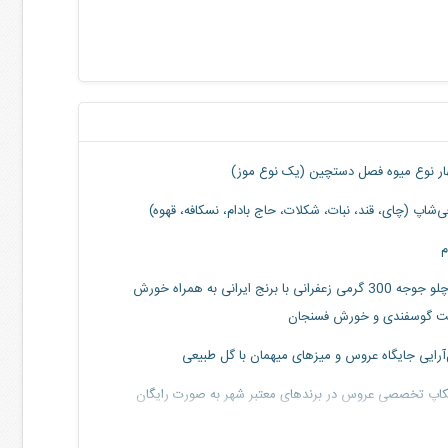
ر نوع میوه فصل دستچین (یک نوع موز)
‌شاپ (چای، قند، نبات، شکلات، حاج بادام، نسکافه، قهوه)
یا چلو جوجه 300 گرمی زعفرانی با برنج ایرانی به همراه خورش
 گوسفندی و خورش فسنجان
آرایی جایگاه عروس و میزهای میهمان با گل طبیعی
اپ تخصصی عروس در برندهای معتبر شهر به صورت رایگان
ات مزون با تخفیف ویژه