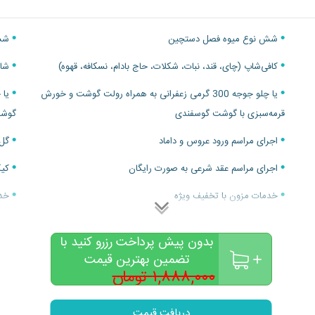
شش نوع میوه فصل دستچین
شش 
کافی‌شاپ (چای، قند، نبات، شکلات، حاج بادام، نسکافه، قهوه)
شام
یا چلو جوجه 300 گرمی زعفرانی به همراه رولت گوشت و خورش
قرمه‌سبزی با گوشت گوسفندی
گوشت
اجرای مراسم ورود عروس و داماد
گل‌
اجرای مراسم عقد شرعی به صورت رایگان
کیک
خدمات مزون با تخفیف ویژه
خدم
خدمات گلفروشی با تخفیف ویژه
کت 
بدون پیش پرداخت رزرو کنید با
تضمین بهترین قیمت
۱,۸۸۸,۰۰۰ تومان
۹۸۸,۰۰۰
تومان
دریافت قیمت