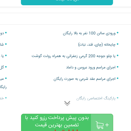
ورودی سالن 100 نفر به بالا رایگان
دو 
چایخانه (چای، قند، نبات)
شام
یا چلو جوجه 200 گرمی زعفرانی به همراه رولت گوشت
یا چلو م
اجرای مراسم ورود عروس و داماد
گل‌
اجرای مراسم عقد شرعی به صورت رایگان
میک
رایگا
پارکینگ اختصاصی رایگان
خدم
خدمات آتلیه با تخفیف ویژه و هدایا
خدم
بدون پیش پرداخت رزرو کنید با
قیمت برای هر نفر
تضمین بهترین قیمت