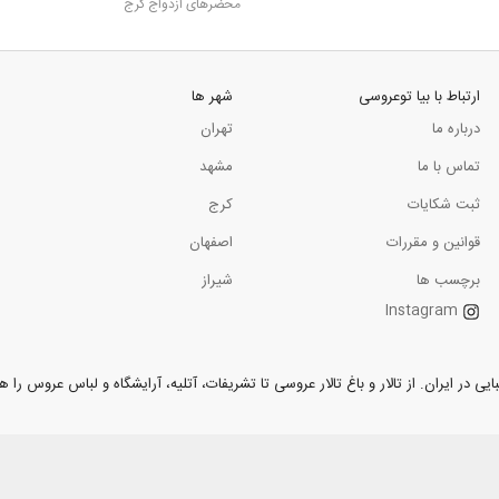
محضرهای ازدواج کرج
ارتباط با بیا توعروسی
شهر ها
درباره ما
تهران
تماس با ما
مشهد
ثبت شکایات
کرج
قوانین و مقررات
اصفهان
برچسب ها
شیراز
Instagram
ر ایران. از تالار و باغ تالار عروسی تا تشریفات، آتلیه، آرایشگاه و لباس عروس را همر