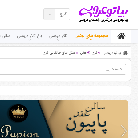
کرج
مجموعه های لوکس
تالار عروسی
باغ تالار عروسی
سالن ع
کرج
هتل
هتل های طالقانی کرج
بیا تو عروسی