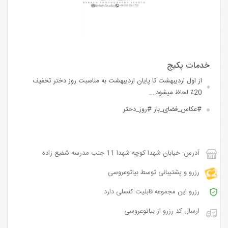
از اول اردیبهشت تا پایان اردیبهشت به مناسبت روز دختر تخفیف
20٪ لحاظ میشود….
#عکاس_فضای_باز #روز_دختر
آدرس: خیابان شهدا کوچه شهدا 11 جنب مدرسه شفیع زاده
رزرو و پشتیبانی توسط بیاتوعروسی
رزرو این مجموعه قابلیت کنسلی دارد
ارسال کد رزرو از بیاتوعروسی