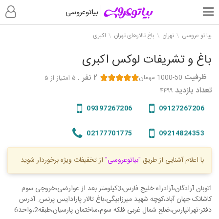
بیاتوعروسی
بیا تو عروسی
تهران
باغ تالارهای تهران
اکبری
باغ و تشریفات لوکس اکبری
ظرفیت
۲
نفر
.
1000-50 مهمان
۵
امتیاز از ۵
تعداد بازدید
۴۴۹۹
09397267206
09127267206
02177701775
09214824353
با اعلام آشنایی از طریق
"بیاتوعروسی"
از تخفیفات ویژه برخوردار شوید
اتوبان آزادگان،آزادراه خلیج فارس،3کیلومتر بعد از عوارضی،خروجی سوم
کاشانک جهان آباد،کوچه شهید میرزابیگی،باغ تالار پارادایس پرنس. آدرس
دفتر:تهرانپارس،ضلع شمال غربی فلکه سوم،ساختمان پارسیان،طبقه2،واحد6