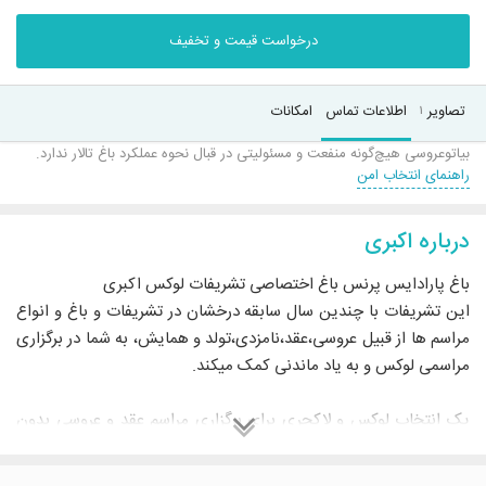
درخواست قیمت و تخفیف
تصاویر
اطلاعات تماس
امکانات
۱
بیاتوعروسی هیچ‌گونه منفعت و مسئولیتی در قبال نحوه عملکرد باغ تالار ندارد.
راهنمای انتخاب امن
درباره اکبری
باغ پارادایس پرنس باغ اختصاصی تشریفات لوکس اکبری
این تشریفات با چندین سال سابقه درخشان در تشریفات و باغ و انواع
مراسم ها از قبیل عروسی،عقد،نامزدی،تولد و همایش، به شما در برگزاری
مراسمی لوکس و به یاد ماندنی کمک میکند.
یک انتخاب لوکس و لاکچری برای برگزاری مراسم عقد و عروسی بدون
شک باغ تالار پارادایس پرنس است. این باغ تالار با داشتن امکانات
عالی، ساختمانی اعیانی و زیبا و پرسنلی مجرب و خوش اخلاق تمام