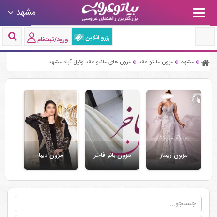
مشهد
رزرو آنلاین
ورود/ثبت‌نام
مشهد
مزون مانتو عقد
مزون های مانتو عقد وکیل آباد مشهد
مزون ریماز
مزون بانو فاخر
مزون دیبا