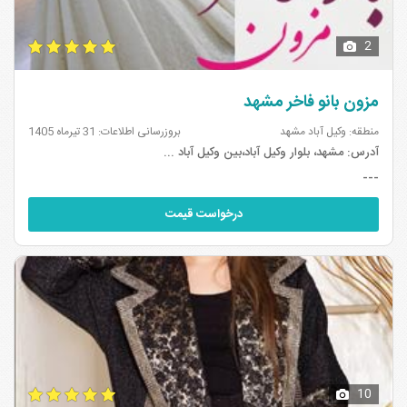
2
مزون بانو فاخر مشهد
منطقه: وکیل آباد مشهد
بروزرسانی اطلاعات: 31 تیرماه 1405
آدرس:
مشهد، بلوار وکیل آباد،بین وکیل آباد ...
---
درخواست قیمت
10