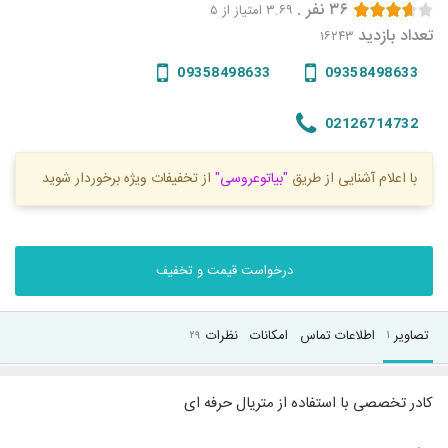
۳۶
نفر
.
۳.۶۹
امتیاز از ۵
تعداد بازدید
۱۶۲۴۳
09358498633
09358498633
02126714732
با اعلام آشنایی از طریق
"بیاتوعروسی"
از تخفیفات ویژه برخوردار شوید
درخواست قیمت و تخفیف
تصاویر
اطلاعات تماس
امکانات
نظرات
۲۹
۱
کادر تخصصی با استفاده از متریال حرفه ای