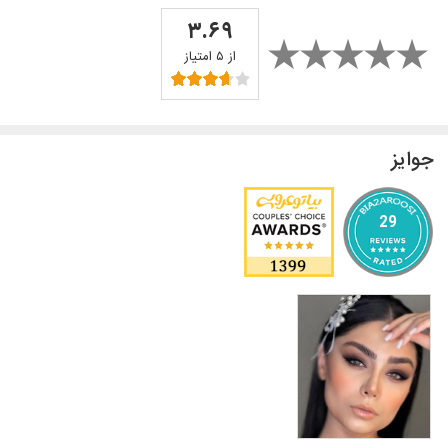
۳.۶۹
از ۵ امتیاز
جوایز
29
آرایشگاه عروس تهران