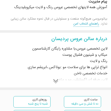
پیام مدیریت
آموزش همه لاینهای تخصصی عروس رنگ و لایت میکروبلیدینگ
بیاتوعروسی هیچ‌گونه منفعت و مسئولیتی در قبال نحوه عملکرد سالن زیبایی
ندارد.
راهنمای انتخاب امن
درباره سالن عروس پردیسان
لاین تخصصی عروس،با مشاوره رایگان کارشناسمون
میکاپ و شینیون فشیال پوست
رنگ و لایت
انواع تراپی ها برای سلامت مو :بوتاکس ،ابریشم سازی
خدمات تخصصی ناخن
لاین حرفه ای اکستنشن مو و مژه
برای مشتری های خاص کادر تخصصی وی ای پی
لاین تخصصی میکروبلیدینگ با مدرس بین‌المللی
هم خدمات هم آموزش
ساعت کاری
روزهای کاری
ده تا شش و سی دقیقه
شنبه تا پنج شنبه
برای آموزش لاین رنگ و مش آموزش پروتیین تراپی رایگان
آموزش لاین میکاپ و شینیون با مدرس بین المللی ...