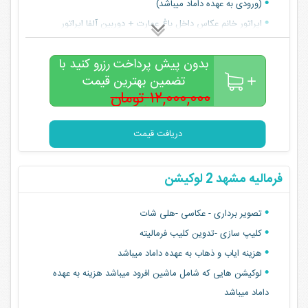
(ورودی به عهده داماد میباشد)
اپراتور خانم عکاس داخل باغ عمارت + دوربین آلفا اپراتور
خانم تصویر بردار+ رونین+دوربین آلفا
بدون پیش پرداخت رزرو کنید با
اپراتور خانم هلی شات داخل باغ عمارت
تضمین بهترین قیمت
کلیپ سازی داخل باغ عمارت
۱۲,۰۰۰,۰۰۰ تومان
تدوین کلیپ روز
۱۰,۵۰۰,۰۰۰
تومان
یخش کلیپ شب مراسم (هدیه آتلیه)
دریافت قیمت
دو ساعت باغ عمارت انتخابی عروس و داماد
(ورودی به عهده داماد میباشد)
فرمالیه مشهد 2 لوکیشن
تصویر برداری - عکاسی -هلی شات
کلیپ سازی -تدوین کلیب فرمالیته
هزینه ایاب و ذهاب به عهده داماد میباشد
لوکیشن هایی که شامل ماشین افرود میباشد هزینه به عهده
داماد میباشد