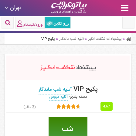
تهران
رزرو آنلاین
ورود/ثبت‌نام
پیشنهادات شگفت انگیز
آتلیه شب ماندگار
پکیج VIP
پکیج VIP
آتلیه شب ماندگار
دسته بندی:
آتلیه عروس
(3 نظر)
4.67