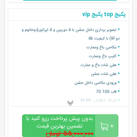
دیتا پروژکتور
پکیج top پکیج vip
هدیه ویژه از طرف مجموعه به انتخاب مشتری
تصویر برداری داخل جشن با 4 دوربین و 4 اپراتور(دوخانوم و
دو آقا) با کیفیت 4k
عکاسی باغ ‌وعمارت
کلیپ باغ وعمارت
هلی شات باغ و عمارت
هلی شات جشن
ورودی عکاسی داخل جشن
قاب.70.100
ژورنال ایتالیایی 40.80
آلبوم مسافرتی
بدون پیش پرداخت رزرو کنید با
تدوین کامل و حرفه فیلم
تضمین بهترین قیمت
تدوین حرفه ای کلیپ
۵۵,۰۰۰,۰۰۰ تومان
پخش کلیپ روز