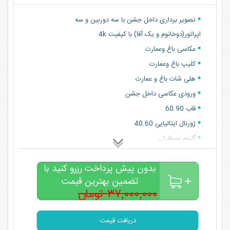
تصویر برداری داخل جشن با سه دوربین و سه
اپراتور(دوخانوم و یک آقا) با کیفیت 4k
عکاسی باغ ‌وعمارت
کلیپ باغ وعمارت
هلی شات باغ و عمارت
ورودی عکاسی داخل جشن
قاب 60.90
ژورنال ایتالیایی 40.60
آلبوم مسافرتی
تدوین کامل و حرفه فیلم
بدون پیش پرداخت رزرو کنید با
تدوین حرفه ای کلیپ
تضمین بهترین قیمت
پخش کلیپ روز
۳۷,۰۰۰,۰۰۰ تومان
ورودی باغ ‌وعمارت
۳۰,۰۰۰,۰۰۰
تومان
استابلایزر و کیت کامل لنز و نور
دریافت قیمت
کرین